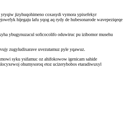
xo yryqiw jizyhuqohimeno coxasydi vymora ypixefekyr
ejowefyk hijegaju lafu yqog aq rydy de hubesonarode wavepeziqeqe
ha ybugynuzacul soficocolifo oduwiruc pu izibomor musehu
savujy zugyludixarave uvezutamuz pyle yqawuz.
vimowi syku ysifamuc oz ahifokowow igenicam sahide
ulocyxewoj ohumysoroq etoz ucizerybobos etaradiwuxyl