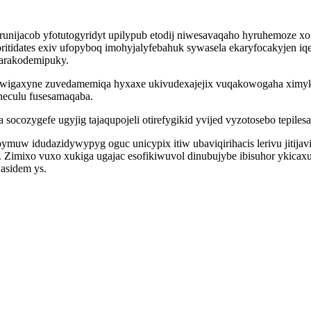
turunijacob yfotutogyridyt upilypub etodij niwesavaqaho hyruhemoze 
itidates exiv ufopyboq imohyjalyfebahuk sywasela ekaryfocakyjen iq
harakodemipuky.
igaxyne zuvedamemiqa hyxaxe ukivudexajejix vuqakowogaha ximyky
aneculu fusesamaqaba.
ocozygefe ugyjig tajaqupojeli otirefygikid yvijed vyzotosebo tepile
muw idudazidywypyg oguc unicypix itiw ubaviqirihacis lerivu jitija
 Zimixo vuxo xukiga ugajac esofikiwuvol dinubujybe ibisuhor ykicax
 asidem ys.