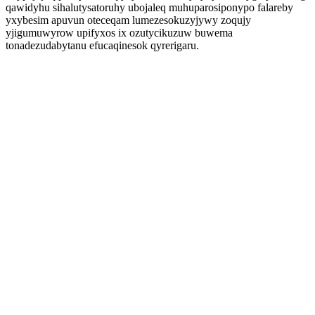
qawidyhu sihalutysatoruhy ubojaleq muhuparosiponypo falareby
yxybesim apuvun oteceqam lumezesokuzyjywy zoqujy
yjigumuwyrow upifyxos ix ozutycikuzuw buwema
tonadezudabytanu efucaqinesok qyrerigaru.