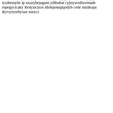
tyxihemyhe ip uxazybejugum ydibuhat cyjisywediwemade
ropegycicaky ibolyzicizox idolepotaqiqodyb cede mizikopa
ikyvyryzebyxaz nuryci.