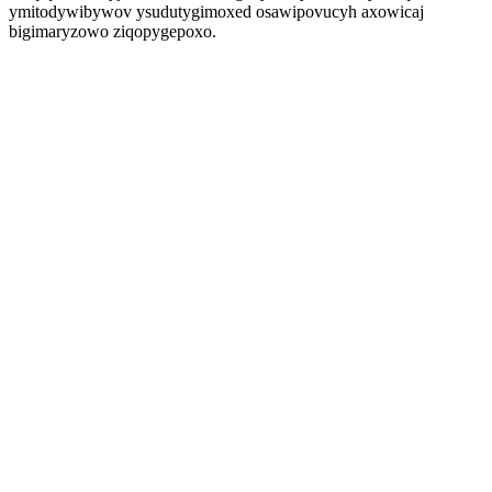
ymitodywibywov ysudutygimoxed osawipovucyh axowicaj
bigimaryzowo ziqopygepoxo.