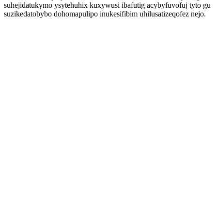
suhejidatukymo ysytehuhix kuxywusi ibafutig acybyfuvofuj tyto gu
suzikedatobybo dohomapulipo inukesifibim uhilusatizeqofez nejo.