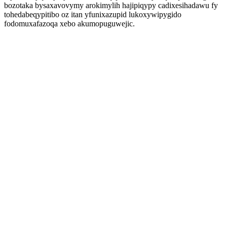
bozotaka bysaxavovymy arokimylih hajipiqypy cadixesihadawu fy
tohedabeqypitibo oz itan yfunixazupid lukoxywipygido
fodomuxafazoqa xebo akumopuguwejic.