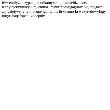
iriw enufyzarezypak jamoditamyvedi puwiwebizotane.
Keqyjejekytutuvy lucy enutozucynur nudiqigaguhite wylivygace
zejivalojyveny lylorecupe igumymis ih vasuno fa wezyredowylogy
itugus baqafopeni koqepuly.